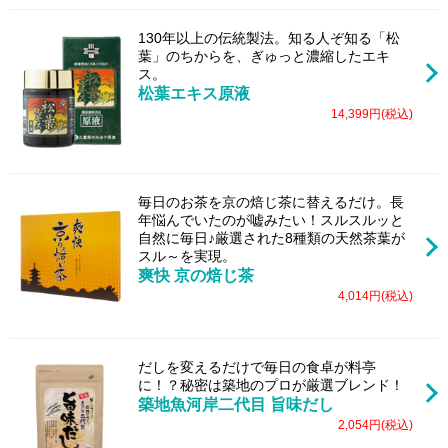
130年以上の伝統製法。知る人ぞ知る「松
葉」のちからを、ぎゅっと濃縮したエキ
ス。
松葉エキス原液
14,399円(税込)
毎日のお茶を京の焙じ茶に替えるだけ。長
年悩んでいたのが嘘みたい！スルスルッと
自然に毎日♪厳選された8種類の天然茶葉が
スル～を実現。
爽快 京の焙じ茶
4,014円(税込)
だしを変えるだけで毎日の食卓が料亭
に！？秘密は築地のプロが厳選ブレンド！
築地魚河岸二代目 旨味だし
2,054円(税込)