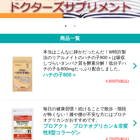
●
●
商品一覧
本当はこんなに静かだったんだ！W特許製
法のリアルメイトのハチの子800＋は吸収
しづらいタンパク質を酵素分解！低分子ハ
チの子を800mgたっぷり配合しました。
ハチの子800＋
4,800円(税込)
毎日の健康習慣！続けることで散歩・階段
が怖くない！膝や腰が不安な方にはプロテ
オグリカンがおすすめです。
プロアクト プロテオグリカン＆非変
性Ⅱ型コラーゲン
4,200円(税込)