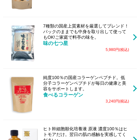
7種類の国産上質素材を厳選してブレンド！
パックのままでも中身を取り出して使って
もOK!ご家庭で料亭の味を。
味の七つ星
5,980円(税込)
純度100％の国産コラーゲンペプチド。低
分子コラーゲンペプチドが毎日の健康と美
容をサポートします。
食べるコラーゲン
3,240円(税込)
ヒト幹細胞順化培養液 原液 濃度100％はヒ
トモアだけ。翌日の肌の感触を実感してく
ださい♪