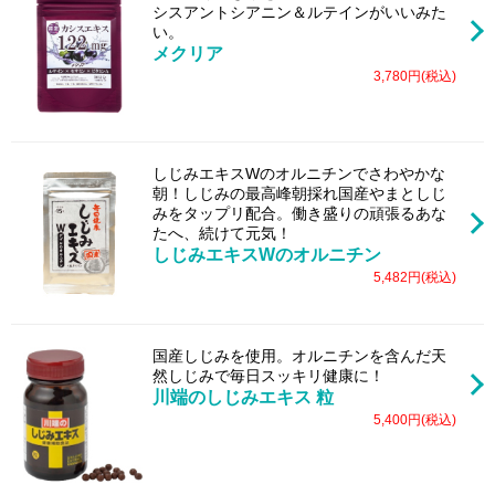
シスアントシアニン＆ルテインがいいみた
い。
メクリア
3,780円(税込)
しじみエキスWのオルニチンでさわやかな
朝！しじみの最高峰朝採れ国産やまとしじ
みをタップリ配合。働き盛りの頑張るあな
たへ、続けて元気！
しじみエキスWのオルニチン
5,482円(税込)
国産しじみを使用。オルニチンを含んだ天
然しじみで毎日スッキリ健康に！
川端のしじみエキス 粒
5,400円(税込)