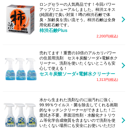
ロングセラーの人気商品です！今回パワー
アップリニューアルしました。柿渋エキス
(純国産)で臭い対策！噂の柿渋石鹸で体
臭・加齢臭を洗い流そう。柿渋石鹸は全身
用化粧石鹸です。
柿渋石鹸Plus
2,200円(税込)
売れてます！重曹の10倍のアルカリパワー
の住居用洗剤 セスキ炭酸ソーダ+電解水ク
リーナー。洗剤を使いたくないところも安
心して使える！
セスキ炭酸ソーダ+電解水クリーナー
1,313円(税込)
水から生まれた洗剤なのに油汚れに強く、
99.99％ウイルス・菌を除去してくれる画期
的なキッチンクリーナーができました！二
度拭き不要。界面活性剤・水酸化ナトリウ
ム等化学合成物質を含まないので洗剤を使
いたくない場所にも安全にお使いいただけ