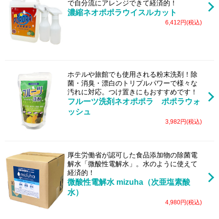
で自分流にアレンジできて経済的！
濃縮ネオポポラウイスルカット
6,412円(税込)
ホテルや旅館でも使用される粉末洗剤！除
菌・消臭・漂白のトリプルパワーで様々な
汚れに対応。つけ置きにもおすすめです！
フルーツ洗剤ネオポポラ ポポラウォ
ッシュ
3,982円(税込)
厚生労働省が認可した食品添加物の除菌電
解水「微酸性電解水」。水のように使えて
経済的！
微酸性電解水 mizuha（次亜塩素酸
水）
4,980円(税込)