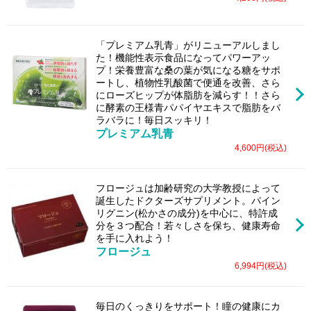
「プレミアム乳青」がリニューアルしまし
た！機能性表示食品になってパワーアッ
プ！栄養豊富な桑の葉が気になる糖をサポ
ートし、植物性乳酸菌で便通を改善、さら
にローズヒップが体脂肪を減らす！！さら
に酵素の王様青パパイヤエキスで脂肪をバ
ラバラに！毎日スッキリ！
プレミアム乳青
4,600円(税込)
フロージュは加齢研究の大学教授によって
誕生したドクターズサプリメント。パイン
リグニン(松かさの成分)を中心に、特許成
分を３つ配合！若々しさを保ち、健康寿命
を手に入れよう！
フロージュ
6,994円(税込)
毎日のくっきりをサポート！瞳の健康にカ